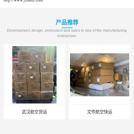
http://www.jxhkdl.com
产品推荐
Development, design, production and sales in one of the manufacturing
enterprises
武汉航空货运
文件航空快运