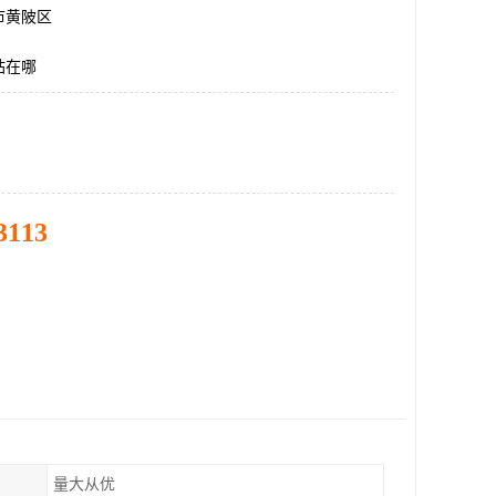
市黄陂区
站在哪
3113
量大从优