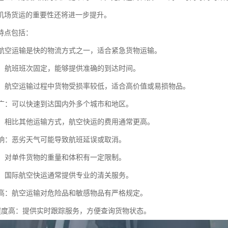
机场货运的重要性还将进一步提升。
特点包括：
快：航空运输是快的物流方式之一，适合紧急货物运输。
性强：航班班次固定，能够提供准确的到达时间。
性高：航空运输过程中货物受损率较低，适合高价值或易损物品。
范围广：可以快速到达国内外多个城市和地区。
较高：相比其他运输方式，航空快运的费用通常更高。
气影响：恶劣天气可能导致航班延误或取消。
限制：对单件货物的重量和体积有一定限制。
便捷：国际航空快运通常提供专业的清关服务。
要求高：航空运输对危险品和敏感物品有严格规定。
息化程度高：提供实时跟踪服务，方便查询货物状态。