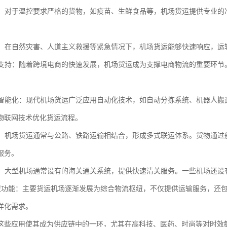
物流：对于温控要求严格的货物，如疫苗、生鲜食品等，机场货运提供专业
运输：在自然灾害、人道主义救援等紧急情况下，机场货运能够快速响应，
商务支持：随着跨境电商的快速发展，机场货运成为支撑电商物流的重要环
化与智能化：现代机场货运广泛应用自动化技术，如自动分拣系统、机器人
物联网技术优化货运流程。
联运：机场货运通常与公路、铁路运输相结合，形成多式联运体系。货物通
服务。
便利：大型机场通常设有的海关通关系统，提供快速清关服务。一些机场还
流枢纽功能：主要货运机场逐渐发展为综合物流枢纽，不仅提供运输服务，
样化需求。
这些应用使其成为供应链中的一环，尤其在高科技、医药、时尚等对时效