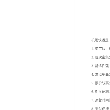
机场快运是
1. 速度
2. 班次密
3. 舒适
4. 准点
5. 票价
6. 衔接
7. 运营
8. 支付