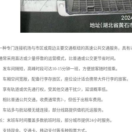
一种专门连接机场与市区或周边主要交通枢纽的高速公共交通服务，具有
快：通常采用直达或少量停靠的运营模式，比普通或公交更节省时间。
集：发车间隔短，高峰时段可达10-15分钟一班，方便旅客随时搭乘。
性强：车厢空间宽敞，配备行李存放区，座位设计适合携带大件行李的旅客。
率高：享有轨道或优先通行权，受其他交通干扰少，延误概率低。
较高：相比普通公共交通，收费通常贵2-，但低于出租车费用。
便利：车站多与航站楼无缝连接，部分线路提供值机托运服务。
时间长：末班车时间覆盖多数航班时段，部分城市提供24小时服务。
便捷：支持现金、交通卡、移动支付等多种购票方式。