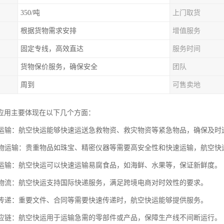
350/吨
上门取货
根据货物需求安排
增值服务
固定专线，高效直达
服务时间
货物保价服务，确保安全
团队
周到
可售卖地
应用主要体现在以下几个方面：
物资运输：航空快运能够快速运送急救物资、救灾物资等紧急物品，确保及时
值货物运输：贵重物品如珠宝、精密仪器等需要高安全性和快速运输，航空快
食品运输：航空快运可以快速运输易腐食品，如海鲜、水果等，保证新鲜度。
电商物流：航空快运支持国际快递服务，满足跨境电商对时效性的要求。
资料传递：重要文件、合同等需要快速传递时，航空快运能够提供服务。
业供应链：航空快运用于运输急需的零部件或产品，保障生产线不间断运行。