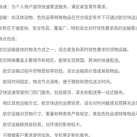
包裹快递：为个人用户提供快速寄送服务，满足紧急寄件需求。
物品运输：如活体动物、危险品等特殊物品在符合规定条件下可通过航空快运
优势在于速度快、安全性高、覆盖广，特别适合对时效性要求高的运输需
特点包括：
快：航空运输是快的物流方式之一，适合紧急和高时效性要求的货物运输。
广：航空网络覆盖主要城市和地区，能够实现跨国、跨洲的快速配送。
性高：航空运输过程中货物受损率较低，适合运输高价值或易损物品。
稳定：航班时间固定，物流节点清晰，便于跟踪和预估送达时间。
：航空快送通常提供门到门服务，包括提货、清关和配送等一站式服务。
较高：相比其他运输方式，航空快送的运费较贵，适合对时间敏感且预算充足
较多：航空运输对货物尺寸、重量和种类有严格规定，某些危险品或特殊物品
压力：航空运输碳排放较高，对环境的影响较大。
性强：可根据客户需求提供加急、专机等定制化服务。