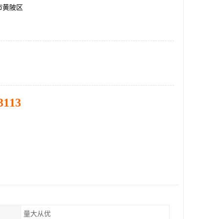
市黄陂区
3113
量大从优