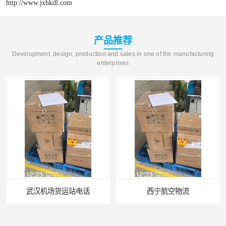
http://www.jxhkdl.com
产品推荐
Development, design, production and sales in one of the manufacturing
enterprises
西宁航空物流