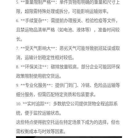
5. **重量限制严格**：单件货物有明确的重量和尺寸上
限，超限需特殊处理或拆分，可能影响运输效率。
6. **手续复杂**：需提前办理报关、检验检疫等文件，
且禁运物品清单严格（如电池、液体等），准备时间较
长。
7. **受天气影响大**：恶劣天气可能导致航班延误或取
消，运输计划稳定性相对较低。
8. **环保关注**：碳排放量较高，部分企业可能因环保
政策限制使用航空货运。
9. **专业化服务**：提供门到门、冷链、危险品运输等
细分服务，但需匹配特定资质和包装要求。
10. **实时追踪**：多数航空公司提供货物全程追踪系
统，便于监控运输状态。
这些特点使得航空托运在特定场景下成为的选择，但也
需权衡成本与时效等因素。