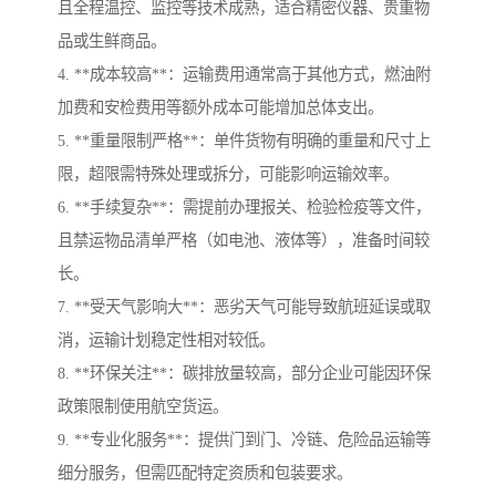
且全程温控、监控等技术成熟，适合精密仪器、贵重物
品或生鲜商品。
4. **成本较高**：运输费用通常高于其他方式，燃油附
加费和安检费用等额外成本可能增加总体支出。
5. **重量限制严格**：单件货物有明确的重量和尺寸上
限，超限需特殊处理或拆分，可能影响运输效率。
6. **手续复杂**：需提前办理报关、检验检疫等文件，
且禁运物品清单严格（如电池、液体等），准备时间较
长。
7. **受天气影响大**：恶劣天气可能导致航班延误或取
消，运输计划稳定性相对较低。
8. **环保关注**：碳排放量较高，部分企业可能因环保
政策限制使用航空货运。
9. **专业化服务**：提供门到门、冷链、危险品运输等
细分服务，但需匹配特定资质和包装要求。