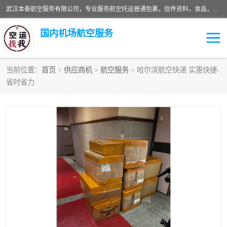
武汉本泰航空服务有限公司，专业服务航空托运普通包裹，信件资料，食品，服装，快消品等运输的专线空运，完善的网络服务确保为客户提供准确、*、安全的“门对门”服务，本着“诚信为本、精诚合作”的服务宗旨.“以安全运输为保障，以运价合理要求市场”的经营理念。武汉机场货运、武汉航空物流、武汉空运、武汉天河国际机场东方、南方、国际航空、机场空运业务覆盖国内二三线机场城市，如：武汉-敦煌、武汉-柳州等
国内机场航空服务
当前位置：
首页
>
供应商机
>
航空服务
> 哈尔滨航空快递 实惠快捷-
省时省力
航空服务