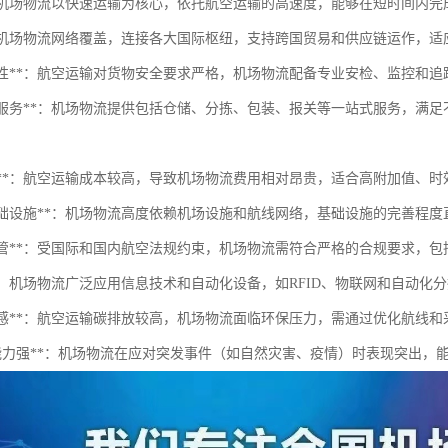
性**：机场物流以快速运输为核心，依托航空运输的高速度，能够在短时间
化**：机场物流网络覆盖，连接各大国际枢纽，支持跨国贸易和供应链运作，
高安全性**：航空运输对货物安全要求严格，机场物流配备专业安检、监控和
专业化服务**：机场物流提供包括仓储、分拣、包装、报关等一站式服务，
高成本**：航空运输成本较高，导致机场物流费用相对昂贵，适合高附加值、
依赖基础设施**：机场物流高度依赖机场设施和航线网络，基础设施的完善程
严格监管**：受国际和国内航空法规约束，机场物流需符合严格的合规要求，
术**：机场物流广泛应用信息技术和自动化设备，如RFID、物联网和自动
环境敏感**：航空运输碳排放较高，机场物流面临环保压力，需通过优化航线
*应急能力强**：机场物流在应对突发事件（如自然灾害、疫情）时表现突出