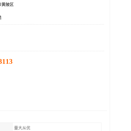
市黄陂区
递
3113
量大从优