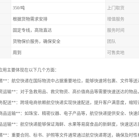
350/吨
上门取货
根据货物需求安排
增值服务
固定专线，高效直达
服务时间
货物保价服务，确保安全
团队
周到
可售卖地
应用主要体现在以下几个方面：
国际快递**：航空快递在国际物流中占据重要地位，能够快速将包裹、文件等
紧急物资运输**：对于急救用品、救灾物资、高价值商品等需要快速送达的物
电子商务配送**：跨境电商依赖航空快递实现快速配送，提升客户满意度，缩
高价值商品运输**：如珠宝、精密仪器、电子产品等，航空快递提供安全、快
生鲜食品运输**：航空快递能够保证海鲜、水果等易腐食品的新鲜度，快速送达
文件快递**：重要合同、标书、护照等文件通常通过航空快递寄送，确保及时