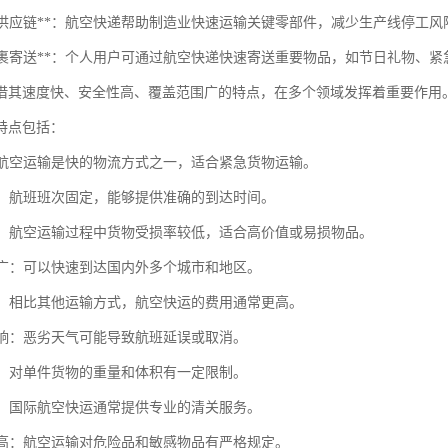
制造业供应链**：航空快递帮助制造业快速运输关键零部件，减少生产线停工风
个人包裹寄送**：个人用户可通过航空快递快速寄送重要物品，如节日礼物、
借其速度快、安全性高、覆盖范围广的特点，在多个领域发挥着重要作用
特点包括：
快：航空运输是快的物流方式之一，适合紧急货物运输。
性强：航班班次固定，能够提供准确的到达时间。
性高：航空运输过程中货物受损率较低，适合高价值或易损物品。
范围广：可以快速到达国内外多个城市和地区。
较高：相比其他运输方式，航空快运的费用通常更高。
气影响：恶劣天气可能导致航班延误或取消。
限制：对单件货物的重量和体积有一定限制。
便捷：国际航空快运通常提供专业的清关服务。
要求高：航空运输对危险品和敏感物品有严格规定。