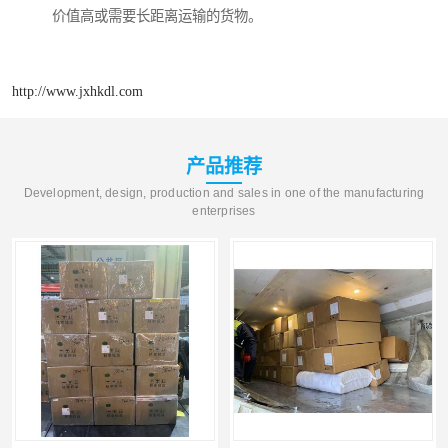
价值高或需要长距离运输的货物。
http://www.jxhkdl.com
产品推荐
Development, design, production and sales in one of the manufacturing
enterprises