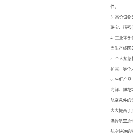
性。
3. 高价值物
珠宝、精密
4. 工业零部
当生产线因
5. 个人紧
护照、等个
6. 生鲜产品
海鲜、鲜花
航空急件的
大大提高了
选择航空急
航空快递的