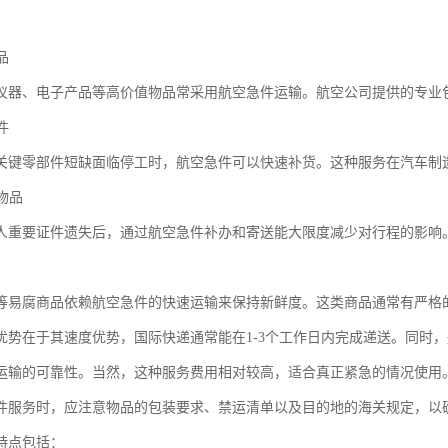
品
仪器、电子产品等高价值物品常采用航空急件运输。航空公司提供的专业
件
关键零部件短缺面临停工时，航空急件可以快速补货。这种服务在汽车制
急物品
人重要证件遗失后，通过航空急件补办和寄送能大限度减少对行程的影响
等易腐商品依赖航空急件的快速运输来保持新鲜度。这类商品通常有严格
优势在于其速度优势，国际快递通常能在1-3个工作日内完成递送。同时
运输的可靠性。当然，这种服务费用相对较高，适合真正紧急的情况使用
件服务时，应注意物品的包装要求、禁运清单以及目的地的海关规定，以
特点包括：