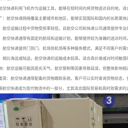
快：航空快递利用飞机作为运输工具，能够在短时间内将货物送达目的地，
范围广：航空快递网络覆盖主要城市和地区，能够实现国际和国内的长距离快
性高：航空运输过程中货物受损率较低，且航空公司和快递公司通常提供专
稳定：航空快递通常有固定的航班和运输计划，能够提供较为准确的送达时
多样：航空快递提供门到门、机场到机场等多种服务模式，满足不同客户的
较高：相比海运或陆运，航空快递的运输成本较高，适合高价值或对时间敏感
气影响：航空运输可能因恶劣天气、航空管制等因素导致延误，但整体影响相
化程度高：航空快递通常配备的货物跟踪系统，客户可以实时查询货物状态，
得航空快递成为现代物流中的一部分，尤其适合国际贸易和高时效需求的