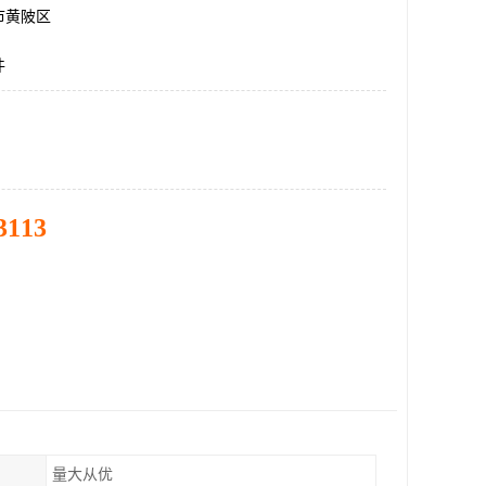
市黄陂区
件
3113
量大从优