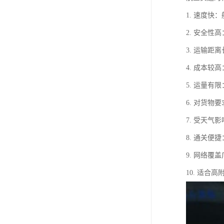
1. 速度
2. 安全
3. 运输
4. 成本
5. 运量
6. 对货
7. 受天
8. 通关
9. 网络
10. 适