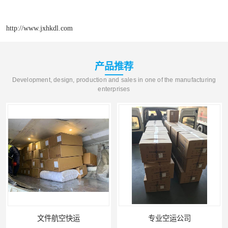
http://www.jxhkdl.com
产品推荐
Development, design, production and sales in one of the manufacturing
enterprises
文件航空快运
专业空运公司