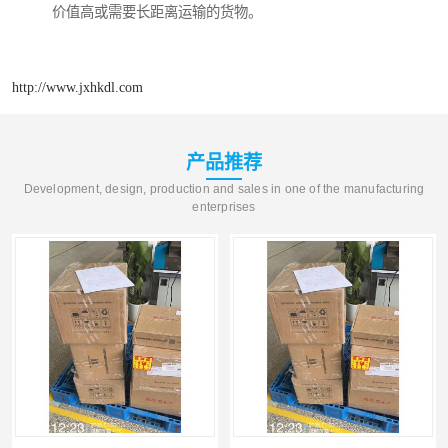
价值高或需要长距离运输的货物。
http://www.jxhkdl.com
产品推荐
Development, design, production and sales in one of the manufacturing
enterprises