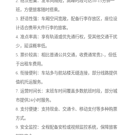
2. 班次密集：发车间隔短，高峰时段可达10-15分钟一
班，方便旅客随时搭乘。
3. 舒适性强：车厢空间宽敞，配备行李存放区，座位设
计适合携带大件行李的旅客。
4. 准点率高：享有轨道或优先通行权，受其他交通干扰
少，延误概率低。
5. 票价较高：相比普通公共交通，收费通常贵2-，但低
于出租车费用。
6. 衔接便利：车站多与航站楼无缝连接，部分线路提供
值机托运服务。
7. 运营时间长：末班车时间覆盖多数航班时段，部分城
市提供24小时服务。
8. 支付便捷：支持现金、交通卡、移动支付等多种购票
方式。
9. 安全监控：全程配备安检或视频监控系统，保障旅客