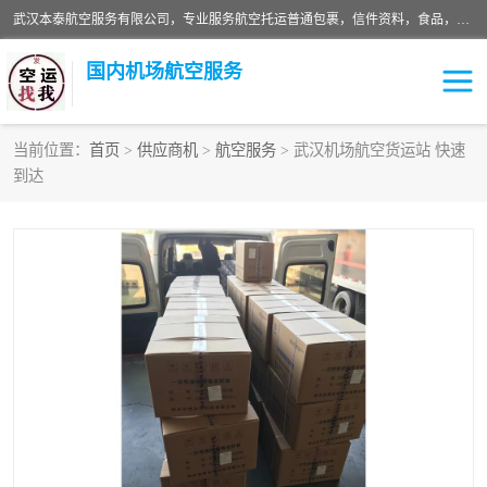
武汉本泰航空服务有限公司，专业服务航空托运普通包裹，信件资料，食品，服装，快消品等运输的专线空运，完善的网络服务确保为客户提供准确、*、安全的“门对门”服务，本着“诚信为本、精诚合作”的服务宗旨.“以安全运输为保障，以运价合理要求市场”的经营理念。武汉机场货运、武汉航空物流、武汉空运、武汉天河国际机场东方、南方、国际航空、机场空运业务覆盖国内二三线机场城市，如：武汉-敦煌、武汉-柳州等
国内机场航空服务
当前位置：
首页
>
供应商机
>
航空服务
> 武汉机场航空货运站 快速
到达
航空服务