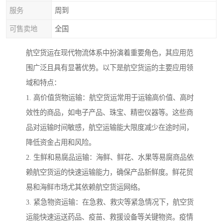
服务
周到
可售卖地
全国
航空货运在现代物流体系中扮演着重要角色，其应用范
围广泛且具有显著优势。以下是航空货运的主要应用领
域和特点：
1. 高价值货物运输：航空货运常用于运输高价值、高时
效性的商品，如电子产品、珠宝、精密仪器等。这些商
品对运输时间敏感，航空运输能大限度减少在途时间，
降低资金占用和风险。
2. 生鲜和易腐品运输：海鲜、鲜花、水果等易腐商品依
赖航空货运的快速运输能力，确保产品新鲜度。鲜花贸
易和海鲜市场尤其依赖航空货运网络。
3. 紧急物资运输：在急救、救灾等紧急情况下，航空货
运能快速运送药品、疫苗、救援设备等关键物资。疫情