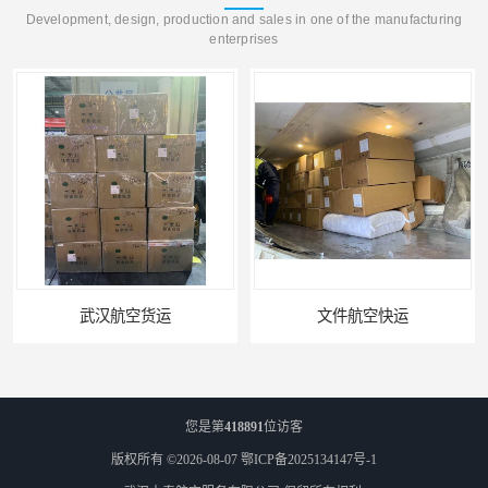
Development, design, production and sales in one of the manufacturing
enterprises
武汉航空货运
文件航空快运
您是第
418891
位访客
版权所有 ©2026-08-07
鄂ICP备2025134147号-1