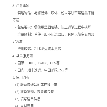
3. 注意事项
- 禁运物品：易燃易爆、液体、粉末等航空禁运品不能
寄送
- 包装要求：需使用坚固包装，防止运输过程中损坏
- 重量限制：单件一般不超过32kg，具体以航空公司规
定为准
- 费用较高：相比陆运成本更高
4. 常见服务商
- 国际：DHL、FedEx、UPS等
- 国内：顺丰速运、中国邮政EMS等
5. 使用流程
(1) 联系快递公司或在线下单
(2) 准备货物并按要求包装
(3) 填写运单信息
(4) 支付费用