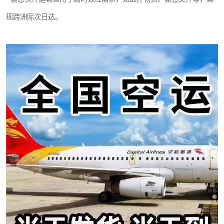
现跨洲际次日达。