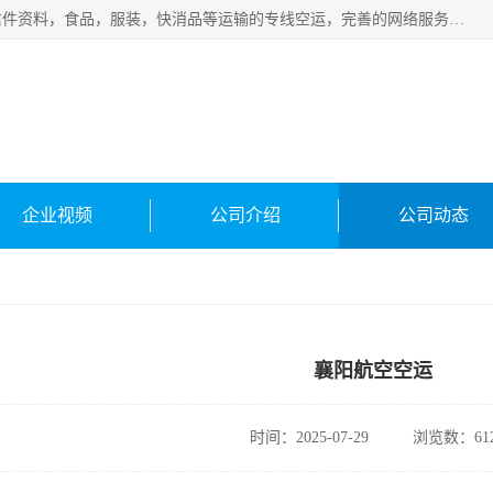
武汉本泰航空服务有限公司，专业服务航空托运普通包裹，信件资料，食品，服装，快消品等运输的专线空运，完善的网络服务确保为客户提供准确、*、安全的“门对门”服务，本着“诚信为本、精诚合作”的服务宗旨.“以安全运输为保障，以运价合理要求市场”的经营理念。武汉机场货运、武汉航空物流、武汉空运、武汉天河国际机场东方、南方、国际航空、机场空运业务覆盖国内二三线机场城市，如：武汉-敦煌、武汉-柳州等
企业视频
公司介绍
公司动态
襄阳航空空运
时间：2025-07-29
浏览数：61