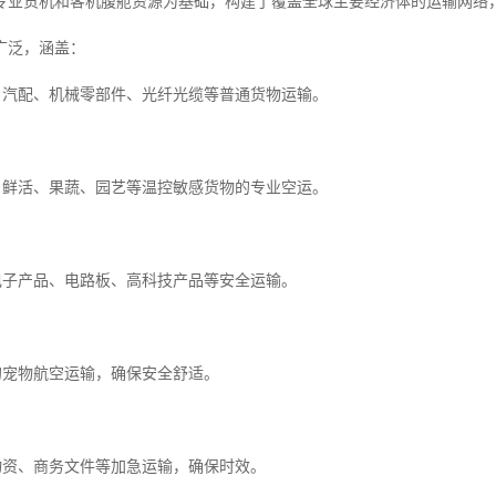
专业货机和客机腹舱资源为基础，构建了覆盖全球主要经济体的运输网络，
广泛，涵盖：
装、汽配、机械零部件、光纤光缆等普通货物运输。
产、鲜活、果蔬、园艺等温控敏感货物的专业空运。
品电子产品、电路板、高科技产品等安全运输。
业的宠物航空运输，确保安全舒适。
疗物资、商务文件等加急运输，确保时效。