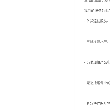
襄阳航空空运以
我们的服务范围
- 普货运输服
- 生鲜冷链水
- 高附加值产
- 宠物托运专
- 紧急快件医