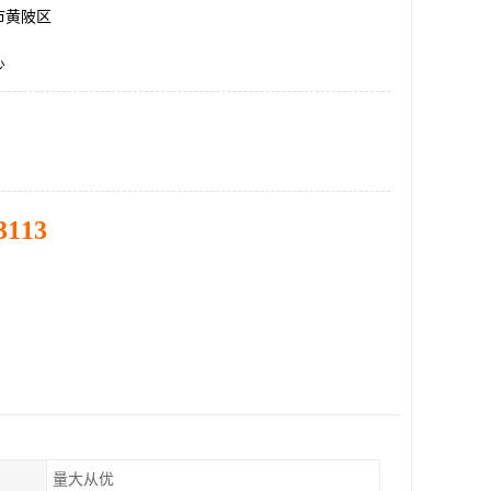
市黄陂区
少
3113
量大从优