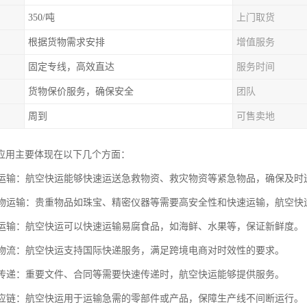
350/吨
上门取货
根据货物需求安排
增值服务
固定专线，高效直达
服务时间
货物保价服务，确保安全
团队
周到
可售卖地
应用主要体现在以下几个方面：
物资运输：航空快运能够快速运送急救物资、救灾物资等紧急物品，确保及时
值货物运输：贵重物品如珠宝、精密仪器等需要高安全性和快速运输，航空快
食品运输：航空快运可以快速运输易腐食品，如海鲜、水果等，保证新鲜度。
电商物流：航空快运支持国际快递服务，满足跨境电商对时效性的要求。
资料传递：重要文件、合同等需要快速传递时，航空快运能够提供服务。
业供应链：航空快运用于运输急需的零部件或产品，保障生产线不间断运行。