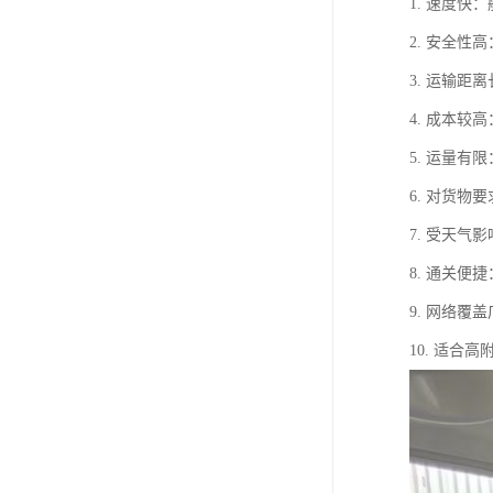
1. 速度
2. 安全
3. 运输
4. 成本
5. 运量
6. 对货
7. 受天
8. 通关
9. 网络
10. 适