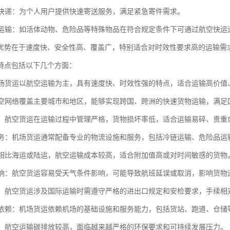
包裹快递：为个人用户提供快速寄送服务，满足紧急寄件需求。
物品运输：如活体动物、危险品等特殊物品在符合规定条件下可通过航空快运
优势在于速度快、安全性高、覆盖广，特别适合对时效性要求高的运输需
特点包括以下几个方面：
：机场货运以航空运输为主，具有速度快、时效性强的特点，适合运输高价
：航空网络覆盖主要城市和地区，能够实现跨国、跨洲的快速货物运输，满足
性高：航空货运在运输过程中管理严格，货物损坏率低，适合运输易碎、贵
化服务：机场货运通常配备专业的物流设施和服务，包括冷链运输、危险品
本：相比海运或陆运，航空运输成本较高，适合附加值高或对时间敏感的货物
气影响：航空货运容易受天气条件影响，可能导致航班延误或取消，影响货物
监管：航空货运涉及国际运输时需遵守严格的进出口规定和安检要求，手续相
设施依赖：机场货运依赖机场的基础设施和服务能力，包括货站、跑道、仓
压力：航空运输碳排放较高，面临越来越严格的环保要求和可持续发展压力。