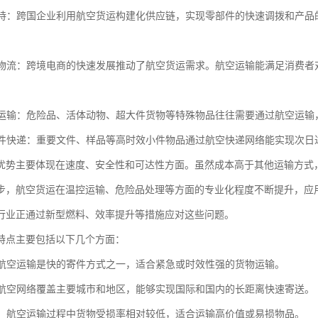
链支持：跨国企业利用航空货运构建化供应链，实现零部件的快速调拨和产品
商务物流：跨境电商的快速发展推动了航空货运需求。航空运输能满足消费
货物运输：危险品、活体动物、超大件货物等特殊物品往往需要通过航空运
和小件快递：重要文件、样品等高时效小件物品通过航空快递网络能实现次日
优势主要体现在速度、安全性和可达性方面。虽然成本高于其他运输方式
步，航空货运在温控运输、危险品处理等方面的专业化程度不断提升，应
行业正通过新型燃料、效率提升等措施应对这些问题。
特点主要包括以下几个方面：
快：航空运输是快的寄件方式之一，适合紧急或时效性强的货物运输。
广：航空网络覆盖主要城市和地区，能够实现国际和国内的长距离快速寄送。
性高：航空运输过程中货物受损率相对较低，适合运输高价值或易损物品。