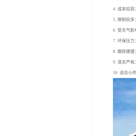
4. 成本
5. 限制
6. 受天
7. 环保
8. 跟踪
9. 清关
10. 适