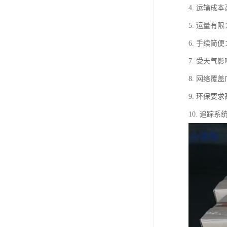
4. 运输
5. 运量
6. 手续
7. 受天
8. 网络
9. 环保
10. 追