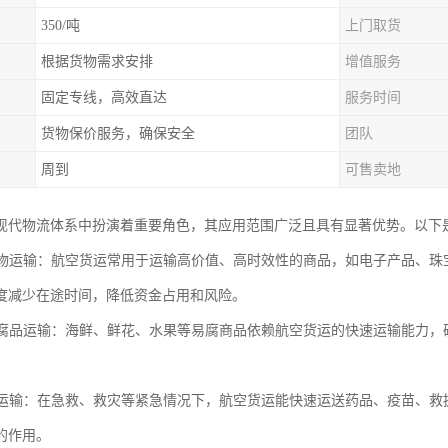
350/吨
上门取货
根据货物需求安排
增值服务
固定专线，高效直达
服务时间
货物保价服务，确保安全
团队
周到
可售卖地
现代物流体系中扮演着重要角色，其应用范围广泛且具有显著优势。以下
值货物运输：航空货运常用于运输高价值、高时效性的商品，如电子产品、
度减少在途时间，降低资金占用和风险。
和易腐品运输：海鲜、鲜花、水果等易腐商品依赖航空货运的快速运输能力
。
物资运输：在急救、救灾等紧急情况下，航空货运能快速运送药品、疫苗、
的作用。