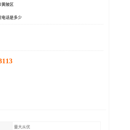
市黄陂区
货电话是多少
3113
量大从优