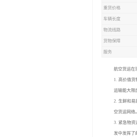
重货价格
车辆长度
物流线路
货物保障
服务
航空货运在
1. 高价
运输能大限
2. 生鲜
空货运网络
3. 紧急
发中发挥了