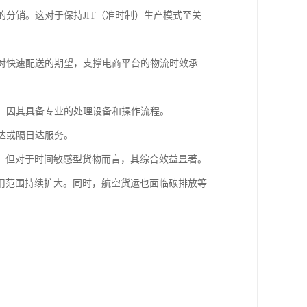
的分销。这对于保持JIT（准时制）生产模式至关
者对快速配送的期望，支撑电商平台的物流时效承
输，因其具备专业的处理设备和操作流程。
达或隔日达服务。
，但对于时间敏感型货物而言，其综合效益显著。
用范围持续扩大。同时，航空货运也面临碳排放等