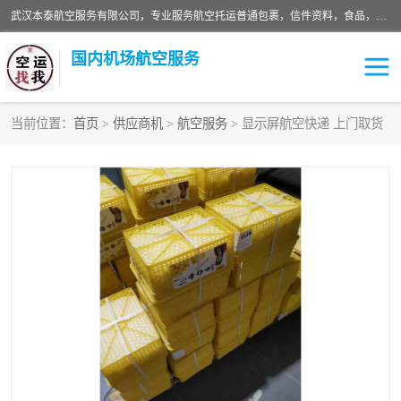
武汉本泰航空服务有限公司，专业服务航空托运普通包裹，信件资料，食品，服装，快消品等运输的专线空运，完善的网络服务确保为客户提供准确、*、安全的“门对门”服务，本着“诚信为本、精诚合作”的服务宗旨.“以安全运输为保障，以运价合理要求市场”的经营理念。武汉机场货运、武汉航空物流、武汉空运、武汉天河国际机场东方、南方、国际航空、机场空运业务覆盖国内二三线机场城市，如：武汉-敦煌、武汉-柳州等
国内机场航空服务
当前位置：
首页
>
供应商机
>
航空服务
> 显示屏航空快递 上门取货
航空服务