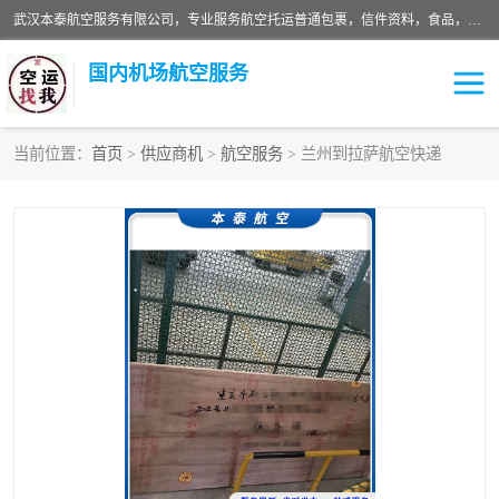
武汉本泰航空服务有限公司，专业服务航空托运普通包裹，信件资料，食品，服装，快消品等运输的专线空运，完善的网络服务确保为客户提供准确、*、安全的“门对门”服务，本着“诚信为本、精诚合作”的服务宗旨.“以安全运输为保障，以运价合理要求市场”的经营理念。武汉机场货运、武汉航空物流、武汉空运、武汉天河国际机场东方、南方、国际航空、机场空运业务覆盖国内二三线机场城市，如：武汉-敦煌、武汉-柳州等
国内机场航空服务
当前位置：
首页
>
供应商机
>
航空服务
> 兰州到拉萨航空快递
航空服务