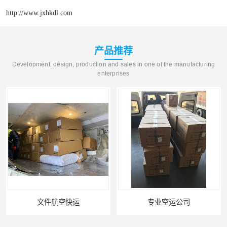
http://www.jxhkdl.com
产品推荐
Development, design, production and sales in one of the manufacturing
enterprises
文件航空快运
专业空运公司