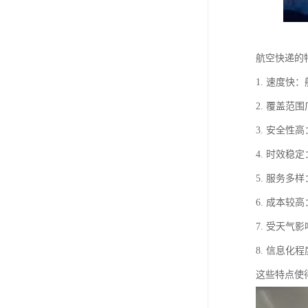
航空快递的
1. 速度
2. 覆盖
3. 安全
4. 时效
5. 服务
6. 成本
7. 受天
8. 信息
这些特点使