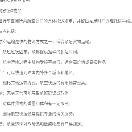
地的入境物品限制
申报特殊物品
出行前查阅所乘航空公司的具体托运规定，并留出充足时间办理托运手续
特点包括：
快：航空运输是快的物流方式之一，适合紧急货物运输。
性强：航班班次固定，能够提供准确的到达时间。
性高：航空运输过程中货物受损率较低，适合高价值或易损物品。
范围广：可以快速到达国内外多个城市和地区。
较高：相比其他运输方式，航空快运的费用通常更高。
气影响：恶劣天气可能导致航班延误或取消。
限制：对单件货物的重量和体积有一定限制。
便捷：国际航空快运通常提供专业的清关服务。
要求高：航空运输对危险品和敏感物品有严格规定。