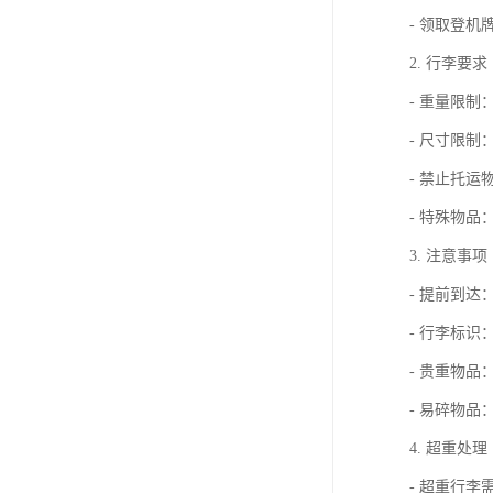
- 领取登机
2. 行李要求
- 重量限制
- 尺寸限制
- 禁止托
- 特殊物
3. 注意事项
- 提前到达
- 行李标
- 贵重物
- 易碎物品
4. 超重处理
- 超重行李