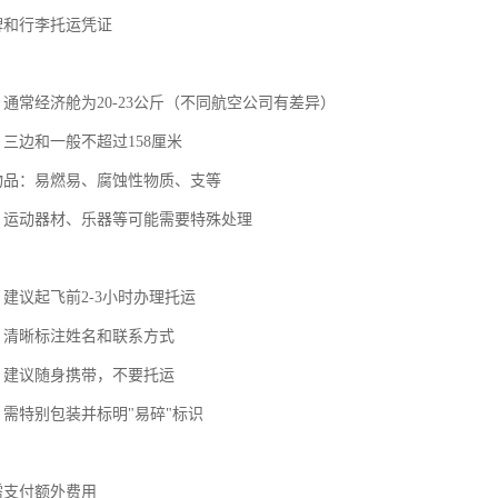
牌和行李托运凭证
：通常经济舱为20-23公斤（不同航空公司有差异）
：三边和一般不超过158厘米
运物品：易燃易、腐蚀性物质、支等
品：运动器材、乐器等可能需要特殊处理
：建议起飞前2-3小时办理托运
识：清晰标注姓名和联系方式
品：建议随身携带，不要托运
：需特别包装并标明"易碎"标识
需支付额外费用