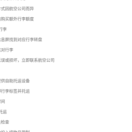
算方式因航空公司而异
提前购买额外行李额度
取行李
班信息屏找到对应行李转盘
核对行李
李延误或损坏，立即联系航空公司
提供自助托运设备
印行李标签并托运
时间
班托运
关检查