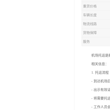
重货价格
车辆长度
物流线路
货物保障
服务
机场托运是
相关信息：
1. 托运流程
- 到达机
- 出示有效
- 将需要
- 工作人