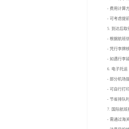
- 费用计
- 可考虑
5. 到达后
- 根据航
- 凭行李牌
- 如遇行
6. 电子托运
- 部分机场
- 可自行打
- 节省排队
7. 国际航
- 需通过海