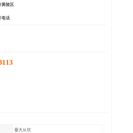
市黄陂区
件电话
3113
量大从优