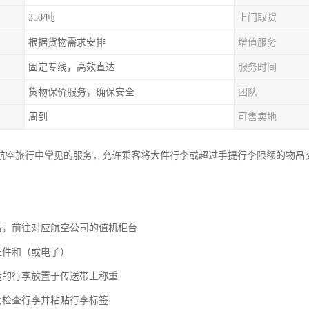
350/吨
上门取货
根据货物需求安排
增值服务
固定专线，高效直达
服务时间
货物保价服务，确保安全
团队
周到
可售卖地
航空旅行中常见的服务，允许乘客将大件行李或超过手提行李限额的物品
场后，前往对应航空公司的值机柜台
证件和（或电子）
托运的行李放置于传送带上称重
员会检查行李并粘贴行李标签