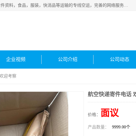
武汉本泰航空服务有限公司，专业服务航空托运普通包裹，信件资料，食品，服装，快消品等运输的专线空运，完善的网络服务确保为客户提供准确、*、安全的“门对门”服务，本着“诚信为本、精诚合作”的服务宗旨.“以安全运输为保障，以运价合理要求市场”的经营理念。武汉机场货运、武汉航空物流、武汉空运、武汉天河国际机场东方、南方、国际航空、机场空运业务覆盖国内二三线机场城市，如：武汉-敦煌、武汉-柳州等
企业视频
公司介绍
公司动态
 欢迎考察
航空快递寄件电话 
面议
价格：
产品数量：
9999.00个