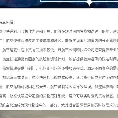
特点包括：
快：航空快递利用飞机作为运输工具，能够在短时间内将货物送达目的地，
范围广：航空快递网络覆盖主要城市和地区，能够实现国际和国内的长距离快
性高：航空运输过程中货物受损率较低，且航空公司和快递公司通常提供专
稳定：航空快递通常有固定的航班和运输计划，能够提供较为准确的送达时
多样：航空快递提供门到门、机场到机场等多种服务模式，满足不同客户的
较高：相比海运或陆运，航空快递的运输成本较高，适合高价值或对时间敏感
气影响：航空运输可能因恶劣天气、航空管制等因素导致延误，但整体影响相
化程度高：航空快递通常配备的货物跟踪系统，客户可以实时查询货物状态，
得航空快递成为现代物流中的一部分，尤其适合国际贸易和高时效需求的