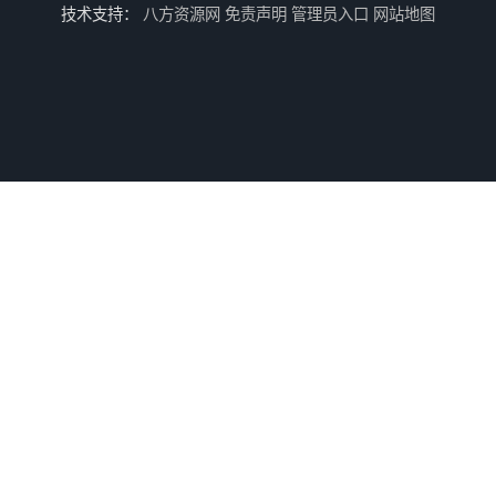
技术支持：
八方资源网
免责声明
管理员入口
网站地图
专业空运公司
武汉机场货运站电话
西宁航空物流
航空快递当天能到吗