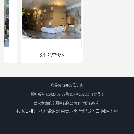
文件航空快运
专业空运公司
您是第
420976
位访客
版权所有 ©2026-08-08
鄂ICP备2025134147号-1
武汉本泰航空服务有限公司
保留所有权利.
技术支持：
八方资源网
免责声明
管理员入口
网站地图
武汉机场货运站电话
西宁航空物流