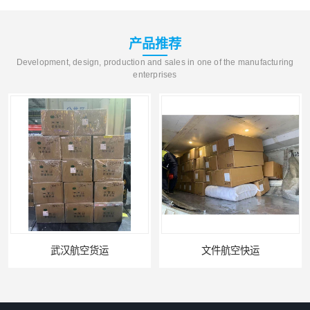
产品推荐
Development, design, production and sales in one of the manufacturing
enterprises
武汉航空货运
文件航空快运