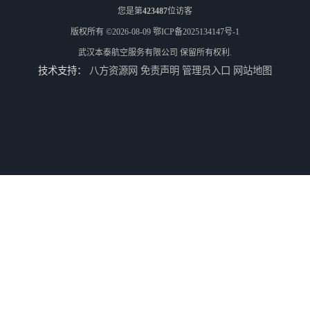
您是第
423487
位访客
版权所有 ©2026-08-09
鄂ICP备2025134147号-1
武汉本泰航空服务有限公司
保留所有权利.
技术支持：
八方资源网
免责声明
管理员入口
网站地图
专业空运公司
武汉机场货运站电话
西宁航空物流
航空快递当天能到吗