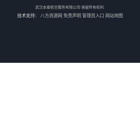
武汉本泰航空服务有限公司
保留所有权利.
技术支持：
八方资源网
免责声明
管理员入口
网站地图
专业空运公司
武汉机场货运站电话
西宁航空物流
航空快递当天能到吗